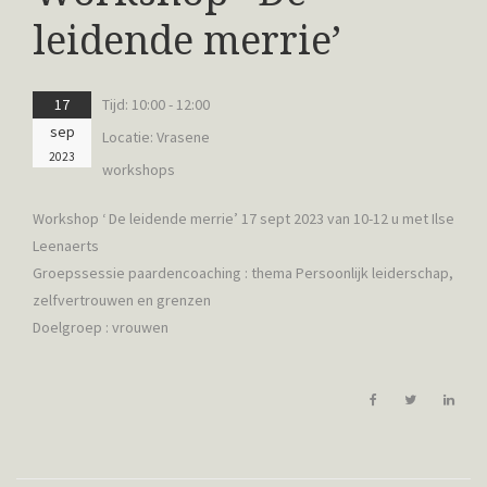
leidende merrie’
17
Tijd:
10:00 - 12:00
sep
Locatie:
Vrasene
2023
workshops
Workshop ‘ De leidende merrie’ 17 sept 2023 van 10-12 u met Ilse
Leenaerts
Groepssessie paardencoaching : thema Persoonlijk leiderschap,
zelfvertrouwen en grenzen
Doelgroep : vrouwen